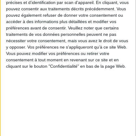
précises et d’identification par scan d'appareil. En cliquant, vous
Caractéristiques techniques
pouvez consentir aux traitements décrits précédemment. Vous
pouvez également refuser de donner votre consentement ou
IBC-E
IBC-S
Modèle
accéder à des informations plus détaillées et modifier vos
(hors option)
(hors option)
préférences avant de consentir.
Veuillez noter que certains
traitements de vos données personnelles peuvent ne pas
Débit MAX
15L/mn
23L/mn
nécessiter votre consentement, mais vous avez le droit de vous
y opposer. Vos préférences ne s'appliqueront qu’à ce site Web.
Pression
20 à 120 Bar
20 à 120 Bar
Vous pouvez modifier vos préférences ou retirer votre
consentement à tout moment en revenant sur ce site et en
1180 x 1500 x
1180 x 1500 x
Dim. (L x l x h)
cliquant sur le bouton "Confidentialité" en bas de la page Web.
3000 mm
3000 mm
Poids PTC
150 Kg
150 Kg
MAX
Délais
15 semaines
15 semaines
standards
Points clefs