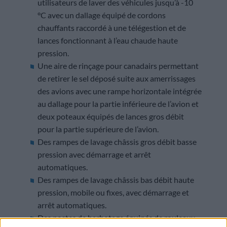
utilisateurs de laver des véhicules jusqu’à -10
°C avec un dallage équipé de cordons
chauffants raccordé à une télégestion et de
lances fonctionnant à l’eau chaude haute
pression.
Une aire de rinçage pour canadairs permettant
de retirer le sel déposé suite aux amerrissages
des avions avec une rampe horizontale intégrée
au dallage pour la partie inférieure de l’avion et
deux poteaux équipés de lances gros débit
pour la partie supérieure de l’avion.
Des rampes de lavage châssis gros débit basse
pression avec démarrage et arrêt
automatiques.
Des rampes de lavage châssis bas débit haute
pression, mobile ou fixes, avec démarrage et
arrêt automatiques.
Des postes de barbotage équipés de rouleaux