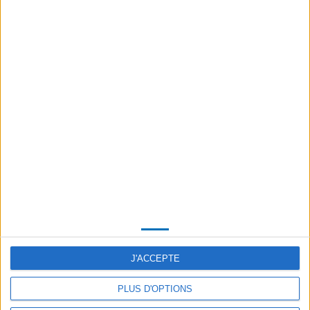
Aire de rinçage canadairs
J'ACCEPTE
Aire de rinçage des canadairs pour retirer le sel des
aéronefs. De retour des campagnes de feux de forêts,
PLUS D'OPTIONS
après de nombreux amerrissages, il faut retirer le sel de