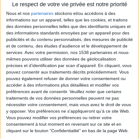
débrayables pour rotation des chenilles, et de
Le respect de votre vie privée est notre priorité
rampes oscillantes sous-châssis et latérales.
Nous et nos
partenaires
stockons et/ou accédons à des
Des postes de lavage haute pression eau
informations sur un appareil, telles que les cookies, et traitons
chaude et/ou eau froide sur enrouleurs
des données personnelles telles que des identifiants uniques et
automatiques ou rails guirlandes.
des informations standards envoyées par un appareil pour des
publicités et du contenu personnalisés, des mesures de publicité
Des postes de lavage équipés de passerelles.
et de contenu, des études d'audience et le développement de
Des aires de lavage spécifiques répondants au
services.
Avec votre permission, nos 1538 partenaires et nous-
programme SCORPION.
mêmes pouvons utiliser des données de géolocalisation
Des filières de recyclage traitant 80% des eaux
précises et d’identification par scan d'appareil. En cliquant, vous
issues du lavage.
pouvez consentir aux traitements décrits précédemment. Vous
pouvez également refuser de donner votre consentement ou
accéder à des informations plus détaillées et modifier vos
préférences avant de consentir.
Veuillez noter que certains
traitements de vos données personnelles peuvent ne pas
nécessiter votre consentement, mais vous avez le droit de vous
y opposer. Vos préférences ne s'appliqueront qu’à ce site Web.
Vous pouvez modifier vos préférences ou retirer votre
consentement à tout moment en revenant sur ce site et en
cliquant sur le bouton "Confidentialité" en bas de la page Web.