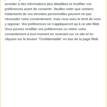
accéder à des informations plus détaillées et modifier vos
préférences avant de consentir.
Veuillez noter que certains
traitements de vos données personnelles peuvent ne pas
nécessiter votre consentement, mais vous avez le droit de vous
y opposer. Vos préférences ne s'appliqueront qu’à ce site Web.
Vous pouvez modifier vos préférences ou retirer votre
consentement à tout moment en revenant sur ce site et en
cliquant sur le bouton "Confidentialité" en bas de la page Web.
Aluminium water tank, 500L volume
LOMBARDINI diesel engine (other brands)
on request)
Pressure tank for granulate scrub
capacity 25kg
Automatic high pressure hose retractor lg
20m diam.3/8 R2