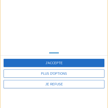
Aluminium water tank, volume 750L
LOMBARDINI diesel engine (other brands)
on request)
J'ACCEPTE
Fuel or Gasoil compatible burner,
High performance
PLUS D'OPTIONS
Automatic high pressure hose retractor
JE REFUSE
lg 20m diam.3/8 R2
USE:
HP/Rotabuse/Cleaning Coupole