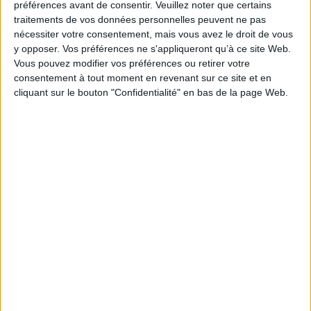
préférences avant de consentir.
Veuillez noter que certains
traitements de vos données personnelles peuvent ne pas
nécessiter votre consentement, mais vous avez le droit de vous
y opposer. Vos préférences ne s'appliqueront qu’à ce site Web.
Vous pouvez modifier vos préférences ou retirer votre
consentement à tout moment en revenant sur ce site et en
cliquant sur le bouton "Confidentialité" en bas de la page Web.
Zona di lavaggio per veicoli a
ruote
Zona di lavaggio
per veicolo pneumatico con rampa di
lavaggio telaio, lancia ad alta pressione e lance lavaggio ad
alta velocità.