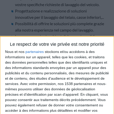
vostre specifiche richieste di lavaggio del veicolo.
Progettazione e realizzazione di soluzioni
innovative per il lavaggio del telaio, casse inferiori,...
Possibilità di offrire le soluzioni più complete grazie
alla nostra esperienza nel campo del lavaggio.
Le preoccupazioni ambientali, la creazione di linee
di riciclaggio, che trattano dell'80% dell'acqua dal
Le respect de votre vie privée est notre priorité
lavaggio alle stazioni proposte e rispettano le
Nous et nos
partenaires
stockons et/ou accédons à des
raccomandazioni dei file Water Act.
informations sur un appareil, telles que les cookies, et traitons
des données personnelles telles que des identifiants uniques et
des informations standards envoyées par un appareil pour des
publicités et du contenu personnalisés, des mesures de publicité
et de contenu, des études d'audience et le développement de
services.
Avec votre permission, nos 1538 partenaires et nous-
mêmes pouvons utiliser des données de géolocalisation
précises et d’identification par scan d'appareil. En cliquant, vous
pouvez consentir aux traitements décrits précédemment. Vous
pouvez également refuser de donner votre consentement ou
accéder à des informations plus détaillées et modifier vos