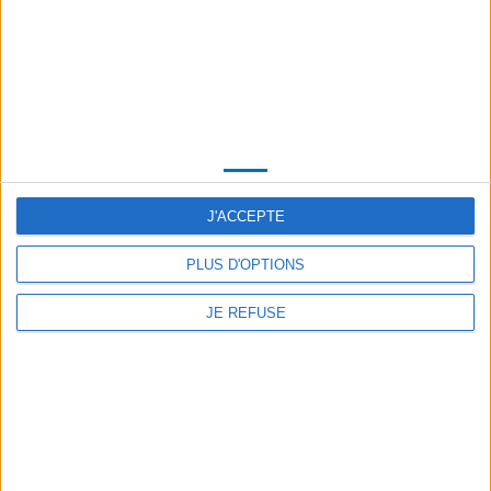
J'ACCEPTE
PLUS D'OPTIONS
JE REFUSE
Zona di lavaggio per veicoli a