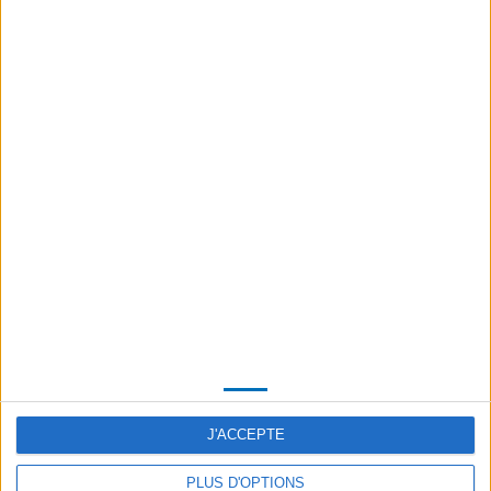
Trawler rondella
TETRA LRB
J'ACCEPTE
Trattore Trattore Interno ed Esterni
PLUS D'OPTIONS