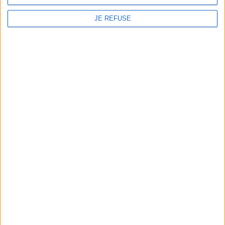
TETRA LRB I
JE REFUSE
Trattore interno ed esterno con riscaldatore e riciclo
dell'acqua