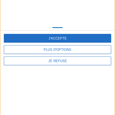
Unabhängige
Reinigungseinheit
Unabhängige Reinigungseinheit Roadcarterized
Hochdruck heißes Wasser ermöglicht die Reinigung von
Straßen und städtischen Möbeln.
J'ACCEPTE
PLUS D'OPTIONS
JE REFUSE