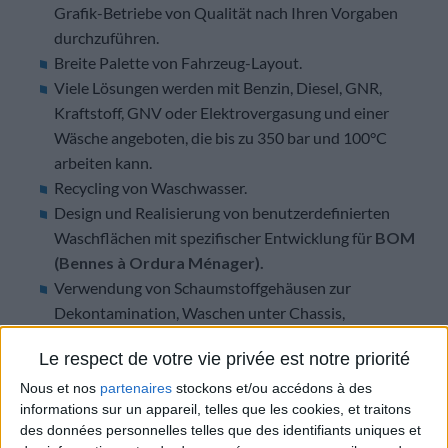
Grafik-Betriebe von Qualität nach Ihren Vorgaben
durchzuführen.
Breite Palette von Fahrzeug-Layout.
Viele Lösungen werden mit Benzin, Diesel, GNR,
Kraftstoff, GNV oder Elektrovergasung und einer
Wäsche angeboten, die bis zu 350 bar und 100°C
arbeiten kann.
Recycling von Waschwasser.
Design und Realisierung von benutzerdefinierten
Waschflächen mit spezifischer Entwicklung für
BOM
(Bennes à Ordura Ménager).
Verwendung von Schaumstoffgehäusen zur
Dekontamination, Waschen unter Chassis,
Waschleuchten, Dreh-/Waschbehälter
Le respect de votre vie privée est notre priorité
Haushaltsabfälle
….
Nous et nos
partenaires
stockons et/ou accédons à des
informations sur un appareil, telles que les cookies, et traitons
des données personnelles telles que des identifiants uniques et