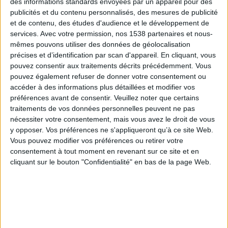
des informations standards envoyées par un appareil pour des
publicités et du contenu personnalisés, des mesures de publicité
et de contenu, des études d'audience et le développement de
services.
Avec votre permission, nos 1538 partenaires et nous-
mêmes pouvons utiliser des données de géolocalisation
précises et d’identification par scan d'appareil. En cliquant, vous
pouvez consentir aux traitements décrits précédemment. Vous
pouvez également refuser de donner votre consentement ou
accéder à des informations plus détaillées et modifier vos
préférences avant de consentir.
Veuillez noter que certains
traitements de vos données personnelles peuvent ne pas
nécessiter votre consentement, mais vous avez le droit de vous
y opposer. Vos préférences ne s'appliqueront qu’à ce site Web.
Vous pouvez modifier vos préférences ou retirer votre
Selbstbehaltener freiwilliger
consentement à tout moment en revenant sur ce site et en
Punktreiniger
cliquant sur le bouton "Confidentialité" en bas de la page Web.
Unser R&D-Team hat einen unabhängigen, freiwilligen
Beitragsreiniger entwickelt. Dieser unterirdische und
aeriale PAV-Terminalreiniger ist mit integriertem
Waschwasserrecyclingsystem ausgestattet. Es umfasst